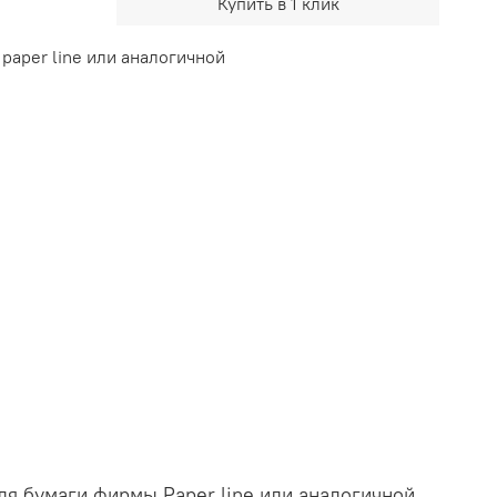
Купить в 1 клик
 paper line или аналогичной
я бумаги фирмы Paper line или аналогичной