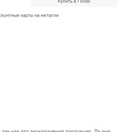
Купить в 1 клик
сконтные карты на металле
так как это эксклюзивная продукция. Да она