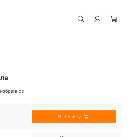
лле
 избранное
В корзину