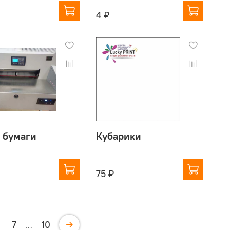
4 ₽
 бумаги
Кубарики
75 ₽
7
10
…