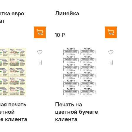
тка евро
Линейка
ат
10 ₽
ая печать
Печать на
етной
цветной бумаге
е клиента
клиента