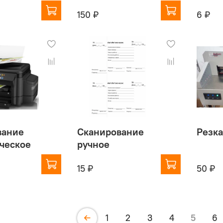
150 ₽
6 ₽
вание
Сканирование
Резка
ческое
ручное
15 ₽
50 ₽
1
2
3
4
5
6