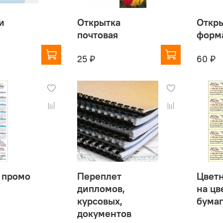
и
Открытка
Откры
почтовая
форм
25 ₽
60 ₽
 промо
Переплет
Цветн
дипломов,
на цв
курсовых,
бумаг
документов